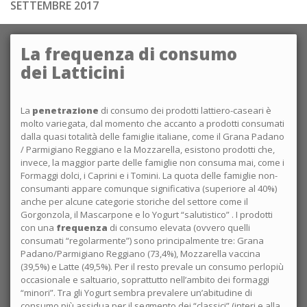
SETTEMBRE 2017
La frequenza di consumo
dei Latticini
La
penetrazione
di consumo dei prodotti lattiero-caseari è
molto variegata, dal momento che accanto a prodotti consumati
dalla quasi totalità delle famiglie italiane, come il Grana Padano
/ Parmigiano Reggiano e la Mozzarella, esistono prodotti che,
invece, la maggior parte delle famiglie non consuma mai, come i
Formaggi dolci, i Caprini e i Tomini. La quota delle famiglie non-
consumanti appare comunque significativa (superiore al 40%)
anche per alcune categorie storiche del settore come il
Gorgonzola, il Mascarpone e lo Yogurt “salutistico” . I prodotti
con una
frequenza
di consumo elevata (ovvero quelli
consumati “regolarmente”) sono principalmente tre: Grana
Padano/Parmigiano Reggiano (73,4%), Mozzarella vaccina
(39,5%) e Latte (49,5%). Per il resto prevale un consumo perlopiù
occasionale e saltuario, soprattutto nell’ambito dei formaggi
“minori”. Tra gli Yogurt sembra prevalere un’abitudine di
consumo più assidua per il segmento dei “classici” (interi e alla