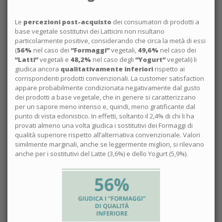
Le
percezioni post-acquisto
dei consumatori di prodotti a
base vegetale sostitutivi dei Latticini non risultano
particolarmente positive, considerando che circa la metà di essi
(
56%
nel caso dei
“Formaggi”
vegetali,
49,6%
nel caso dei
“Latti”
vegetali e
48,2%
nel caso degli
“Yogurt”
vegetali) li
giudica ancora
qualitativamente inferiori
rispetto ai
corrispondenti prodotti convenzionali. La customer satisfaction
appare probabilmente condizionata negativamente dal gusto
dei prodotti a base vegetale, che in genere si caratterizzano
per un sapore meno intenso e, quindi, meno gratificante dal
punto di vista edonistico. In effetti, soltanto il 2,4% di chi li ha
provati almeno una volta giudica i sostitutivi dei Formaggi di
qualità superiore rispetto all’alternativa convenzionale. Valori
similmente marginali, anche se leggermente migliori, si rilevano
anche per i sostitutivi del Latte (3,6%) e dello Yogurt (5,9%).