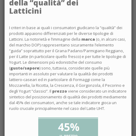
della “qualità” dei
Latticini
I criteri in base ai quali i consumatori giudicano la “qualità” dei
prodotti appaiono differenziati per le diverse tipologie di
Latticini. La notorietà e l’immagine della
marca
(o, in alcuni casi,
del marchio DOP) rappresentano sicuramente l’elemento
“guida” soprattutto per il Grana Padano/Parmigiano Reggiano,
per il Latte (in particolare quello fresco) e per tutte le tipologie di
Yogurt. Le dimensioni più edonistiche del consumo
(
gusto/sapore
) sono, tuttavia, considerate quelle più
importanti in assoluto per valutare la qualità dei prodotti
lattiero-caseari ed in particolare di Formaggi come la
Mozzarella, la Ricotta, la Crescenza, il Gorgonzola, il Pecorino e
degli Yogurt “classici”. Il
prezzo
viene considerato un indicatore
sintetico del posizionamento di qualità dei prodotti mediamente
dal 45% dei consumatori, anche se tale indicatore gioca un
ruolo cruciale principalmente nel caso del Latte UHT.