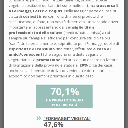
consumare, più o meno frequentemente, prodotti a base
vegetale sostitutivi dei Latticini sono molteplici, ma
trasversali
a Formaggi, Latte e Yogurt
. Nella maggior parte dei casi si
tratta di
curiosità
nei confronti di linee di prodotti che
costituiscono, di fatto, una novità di mercato. Un secondo driver
importante è rappresentano dal
consiglio di un
professionista della salute
(medico/nutrizionista) a cui
sempre più famiglie si affidano per condurre stili di vita più
“sani”. Un terzo elemento è, soprattutto per i Formaggi, quello di
esperienze di consumo
“indirette”, effettuate
a casa di
amici/conoscenti
che seguono una dieta vegana o
vegetariana. La
promozione
dei prezzi può essere un fattore
di facilitazione della prova (lo è stato nel
20%
circa dei casi),
anche se la dimensione della convenienza e del risparmio
economico non sembra prioritaria in questo caso.