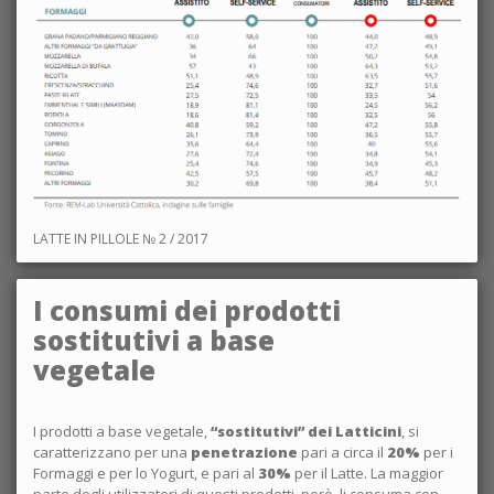
LATTE IN PILLOLE № 2 / 2017
I consumi dei prodotti
sostitutivi a base
vegetale
I prodotti a base vegetale,
“sostitutivi” dei Latticini
, si
caratterizzano per una
penetrazione
pari a circa il
20%
per i
Formaggi e per lo Yogurt, e pari al
30%
per il Latte. La maggior
parte degli utilizzatori di questi prodotti, però, li consuma con